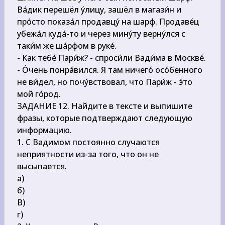
Ва́дик перешёл у́лицу, зашёл в магази́н и 
про́сто показа́л продавцу́ на шарф. Продаве́ц 
убежа́л куда́-то и через мину́ту верну́лся с 
таки́м же ша́рфом в руке́.

- Как тебе́ Пари́ж? - спроси́ли Вади́ма в Москве́.

- О́чень понра́вился. Я там ничего́ осо́бенного 
не ви́дел, но почу́вствовал, что Пари́ж - э́то 
мой го́род.

ЗАДАНИЕ 12. Найдите в тексте и выпишите 
фразы, которые подтверждают следующую 
информацию.

1. С Вадимом постоянно случаются 
неприятности из-за того, что он не 
высыпается.

\qquad
a) 
\qquad
б) 
\qquad
B) 
\qquad
г) 