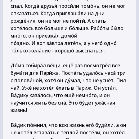
спал. Когда́ друзья́ проси́ли помо́чь, он не мог 
отказа́ться. Когда́ приглаша́ли на дни 
рожде́ния, он не мог не пойти́. А спать 
хоте́лось всё бо́льше и бо́льше. Рабо́ты бы́ло 
мно́го, он приезжа́л домо́й

по́здно. И вот за́втра лете́ть, а у него́ одно́ 
то́лько жела́ние - хорошо́ высспаться.

До́ма собира́л ве́щи, ещё раз посмотре́л все 
бума́ги для Пари́жа. Поспа́ть удало́сь часа́ три 
с полови́ной, хотя́ он ду́мал, что не уснёт. Пил 
чай. Уже́ не хоте́л е́хать в Пари́ж. Он уста́л. 
Ва́дику каза́лось, что ещё немно́го, и он 
нау́чится жить без сна́. Э́то бу́дет ужа́сная 
жизнь!

Ва́дик по́мнил, что всю жизнь его́ буди́ли, а он 
не хоте́л встава́ть с тёплой посте́ли, он хоте́л 