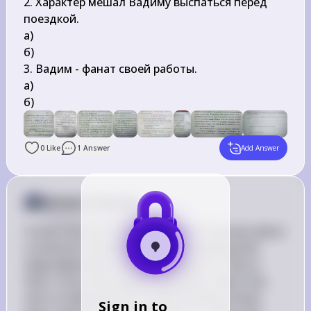
2. Характер мешал Вадиму выспаться перед 
поездкой.

\qquad
a) 
\qquad
б) 
3. Вадим - фанат своей работы.

\qquad
a) 
\qquad
б) 
0
Like
1
Answer
Add Answer
Answer from Sia
Posted
almost 2 years ago
It looks like you've shared a text in Russian about 
a character named Vadik who is dealing with 
sleep deprivation while preparing for a trip to 
Paris. If you have specific questions about the 
text or need help with understanding certain 
Sign in to