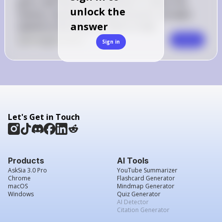
parts, feel free to ask! Whether it's about the 
unlock the
themes, characters, or any economic concepts 
answer
related to the story, I'm here to help!
0
Like
0
Comment
Comment
Sign in
Let's Get in Touch
Products
AI Tools
AskSia 3.0 Pro
YouTube Summarizer
Chrome
Flashcard Generator
macOS
Mindmap Generator
Windows
Quiz Generator
AI Detector
Citation Generator