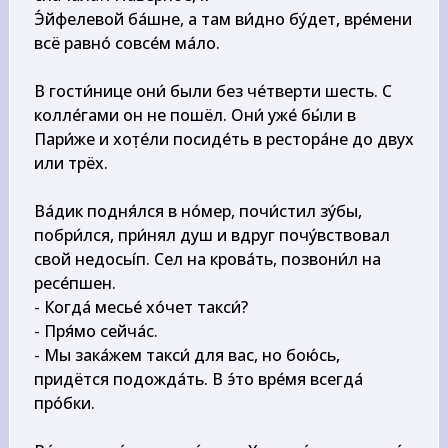
Э́йфелевой ба́шне, а там ви́дно бу́дет, вре́мени 
всё равно́ совсе́м ма́ло.

В гости́нице они́ были без че́тверти шесть. С 
колле́гами он не пошёл. Они́ уже́ бы́ли в 
Пари́же и хот̣е́ли посиде́ть в рестора́не до двух 
или трёх.

Ва́дик подня́лся в но́мер, почи́стил зу́бы, 
побри́лся, при́нял душ и вдруг почу́вствовал 
свой недосьі́п. Сел на крова́ть, позвони́л на 
ресе́пшен.

- Когда́ месье́ хо́чет такси́?

- Пря́мо сейча́с.

- Мы зака́жем такси́ для вас, но бою́сь, 
придётся подожда́ть. В э́то вре́мя всегда́ 
про́бки.
