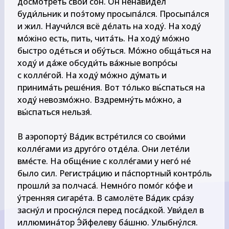
досмотре́ть свой сон. Он ненави́дел 
буди́льник и поэ́тому просыпа́лся. Просыпа́лся 
и жил. Научи́лся всё де́лать на ходу́. На ходу́ 
мо́жіно есть, пить, чита́ть. На ходу́ мо́жно 
быстро оде́ться и обу́ться. Мо́жно обща́ться на 
ходу́ и да́же обсуди́ть ва́жные вопро́сы

с колле́гой. На ходу́ мо́жно ду́мать и 
принима́ть реше́ния. Вот то́лько вь́спаться на 
ходу́ невозмо́жно. Вздремну́ть мо́жно, а 
вы́спаться нельзя́.

В аэропорту́ Ва́дик встре́тился со свои́ми 
колле́гами из друго́го отде́ла. Они лете́ли 
вме́сте. На обще́ние с колле́гами у него́ не́ 
было сил. Регистра́цию и па́спортный контро́ль 
прошли́ за полчаса́. Немно́го помо́г ко́фе и 
у́тренняя сигаре́та. В самолёте Ва́дик сра́зу 
засну́л и просну́лся перед поса́дкой. Уви́дел в 
иллюмина́тор Э́йфелеву ба́шню. Улыбну́лся.
