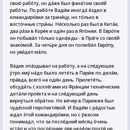
свою́ рабо́ту, он да́же был фана́том свое́й 
рабо́ты. По рабо́те Вади́м иногда́ е́здил в 
командиро́вки за грани́цу, но то́лько в 
восто́чные стра́ны. Не́сколько раз был в Кита́е, 
два ра́за в Корée и оди́н раз в Япо́нии. В Евро́пе 
он побыва́л то́лько одна́жды - в Пра́ге со свое́й 
знако́мой. За четь́ре дня он полюби́л Евро́пу, 
но уви́дел ма́ло.

Ва́дик опа́здывал на рабо́ту, а на сле́дующее 
у́тро ему́ на́до быіло лете́ть в Пари́ж по дела́м, 
пра́вда, всего́ на оди́н день. Прилете́ть, 
обсуди́ть с колле́гами из Фра́нции техни́ческие 
дета́ли прое́кта и на сле́дующий день 
верну́ться обра́тно. Но ве́чер в Парижже был 
чуде́сной перспекти́вой. И Вади́м с ра́достью 
ждал э́той командиро́вки, но с у́жасом 
понимадл, что за после́дний ме́сяц о́чень 
уста́л и что после́дние две неде́ли почти́ не 