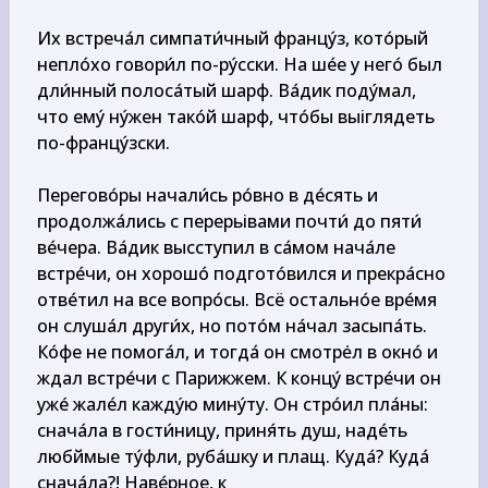
Их встреча́л симпати́чный францу́з, кото́рый 
непло́хо говори́л по-ру́сски. На ше́e у него́ был 
дли́нный полоса́тый шарф. Ва́дик поду́мал, 
что ему́ ну́жен тако́й шарф, что́бы выіглядеть 
по-францу́зски.

Перегово́ры начали́сь ро́вно в де́сять и 
продолжа́лись с перерьівами почти́ до пяти́ 
ве́чера. Ва́дик высступил в са́мом нача́ле 
встре́чи, он хорошо́ подгото́вился и прекра́сно 
отве́тил на все вопро́сы. Всё остально́e вре́мя 
он слуша́л други́x, но пото́м на́чал засыпа́ть. 
Ко́фе не помога́л, и тогда́ он смотре̇л в окно́ и 
ждал встре́чи с Парижжем. К концу́ встре́чи он 
ужé жале́л каждýю мину́ту. Он стро́ил пла́ны: 
снача́ла в гости́ницу, приня́ть душ, наде́ть 
любймые ту́фли, руба́шку и плащ. Куда́? Куда́ 
снача́ла?! Наве́рное, к
