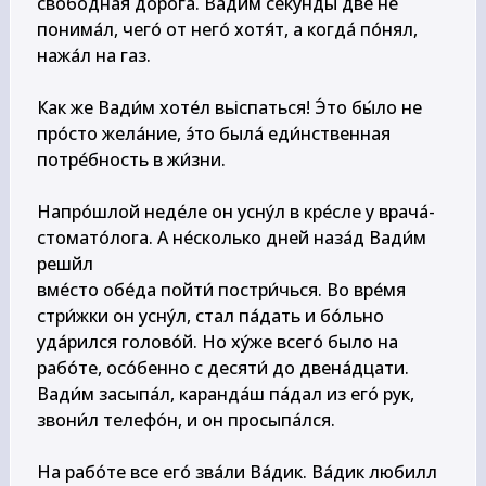
свобо́дная доро́га. Вади́м секу́нды две не 
понима́л, чего́ от него́ хотя́т, а когда́ по́нял, 
нажа́л на газ.

Как же Вади́м хоте́л вьіспаться! Э́то бы́ло не 
про́сто жела́ние, э́то была́ еди́нственная 
потре́бность в жи́зни.

Напро́шлой неде́ле он усну́л в кре́сле у врача́-
стомато́лога. А не́сколько дней наза́д Вади́м 
решйл

вме́сто обе́да пойти́ постри́чься. Во вре́мя 
стри́жки он усну́л, стал па́дать и бо́льно 
уда́рился голово́й. Но ху́же всего́ было на 
рабо́те, осо́бенно с десяти́ до двена́дцати. 
Вади́м засыпа́л, каранда́ш па́дал из его́ рук, 
звони́л телефо́н, и он просыпа́лся.

На рабо́те все его́ зва́ли Ва́дик. Ва́дик любилл 