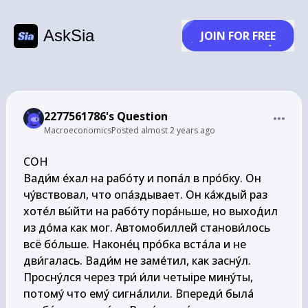
AskSia
JOIN FOR FREE
2277561786's Question
Macroeconomics
Posted
almost 2 years ago
COH

Вади́м е́хал на рабо́ту и попа́л в про́бку. Он 
чу́вствовал, что опа́здывает. Он ка́ждый раз 
хоте́л вы́йти на рабо́ту пора́ньше, но выход́ил 
из до́ма как мог. Автомобиллей станови́лось 
всё бо́льше. Наконе́ц про́бка вста́ла и не 
дви́галась. Вади́м не заме́тил, как засну́л. 
Просну́лся через три́ и́ли четыіре мину́ты, 
потому́ что ему́ сигна́лили. Впереди́ была́ 