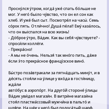
Просну́лся у́тром, когда́ уже́ спать бо́льше не 
мог. У него́ быіло чу́вство, что он ел сон как 
хлеб. И уже́ был сыт. Посмотре́л на часы́. Семь 
со́рок пять. Отли́чно! Душа́ пе́ла!! Ему́ каза́лось, 
что он выіспался на всю жизнь!

- До́брое у́тро, Ва́дик. Как вы себя́ чу́вствуете? - 
спроси́ли колле́ги.

- Прекра́сно!

- А мы не о́чень. Нельзя́ так мно́го пить, да́же 
е́сли э́то прекра́сное францу́зское вино́.

Бы́стро поза́втракали за пятна́дцать мину́т, и в 
де́сять стоя́ли на у́лице у вхо́да в гости́ницу, 
жда́ли

авто́бус в аэропо́рт. На друго́й стороне́ у́лицы 
Ва́дик уви́дел магази́н. В витри́не магази́на 
стоя́л пластма́ссовый мужчи́на в пальто́ и 
шля́пе. На ше́е у него́ был полоса́тый шарф. 