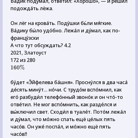
Ва́дик поду́мал, отве́тил: «Хорошо́», — и реши́л 
подожда́ть лёжа.

Он лёг на крова́ть. Поду́шки бь́ли мя́гкие. 
Ва́дику бы́ло удо́бно. Лежа́л и ду́мал, как по-
францу́зски

А что тут обсуждать? 4.2

2021, Златоуст

160 
160%
\%
бу́дет «Э̆йфелева ба́шня». Просну́лся в два часа́ 
де́сять мину́т... но́чи. С трудо́м вспо́мнил, как 
его́ разбуди́л телефо́нный звоно́к и он что́-то 
отве́тил. Не мог вспо́мнить, как разде́лся и 
вы́ключил свет. Сходи́л в туале́т. Пото́м лежа́л 
и ду́мал, что мо́жно спать ещё це́лых пять 
часо́в. Он уже́ поспа́л, и мо́жно ещё пять 
часо́в!!
