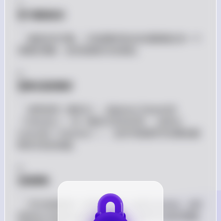
1. 
复习基础知识
：

   - 确保你对代数、三角函数和初步的函数概念有一个
清晰的理解。这些是微积分的基础。

2. 
选择合适的教材
：

   - 推荐使用《微积分》（如James Stewart的
《Calculus》）或《微积分及其应用》（如Ron 
Larson的《Calculus》）。这些书籍通常有清晰的解
释和丰富的例题。

3. 
在线课程
：

   - 可以考虑参加一些在线课程，比如Coursera、edX
或Khan Academy的微积分课程。这些平台提供视频