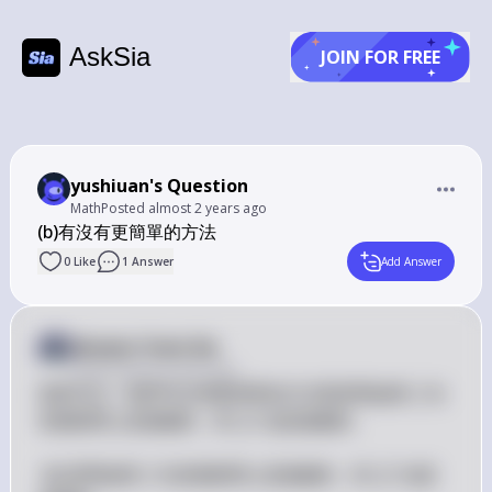
AskSia
JOIN FOR FREE
yushiuan's Question
Math
Posted
almost 2 years ago
(b)有沒有更簡單的方法
0
Like
1
Answer
Add Answer
Answer from Sia
Posted
almost 2 years ago
 f 
當然可以！我們可以用更簡單的方式來證明如果 
 在
f
 |f| 
某個區間上是連續的，則 
∣
∣
 也是連續的。

f
 f 
 |f| 
 (b) 證明如果 
 在某個區間上是連續的，則 
∣
∣
 也是
f
f