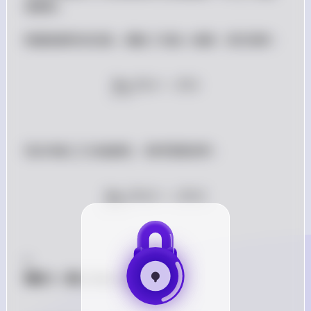
連續的。

 f 
 c 
根據連續性的定義，函數 
 在點 
 連續，當且僅當：

f
c
lim
(
)
\lim_{x \to c} f(x) = f(c)
=
(
)
f
x
f
c
→
x
c
 |f| 
現在考慮 
∣
∣
 的連續性。我們需要證明：

f
lim
∣
(
)
∣
\lim_{x \to c} |f(x)| = |f(c)
=
∣
(
)
∣
f
x
f
c
→
x
c
1. 
情況 1：當 \( f(c) \geq 0 \)