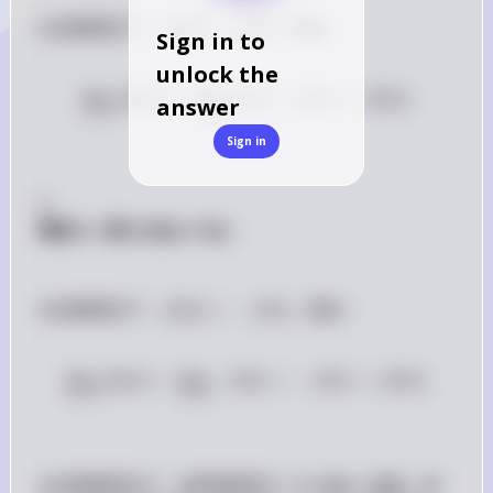
 |f(c)| 
在這種情況下，
∣
(
)
∣
=
(
)
。因此：

f
c
f
c
Sign in to
= 
unlock the
f(c) 
lim
∣
(
)
∣
=
lim
(
\lim_{x \to c} |f(x)| = \lim
)
=
(
)
=
∣
(
)
∣
f
x
f
x
f
c
f
c
answer
→
→
x
c
x
c
Sign in
2. 
情況 2：當 \( f(c) < 0 \)
 |f(c)| 
在這種情況下，
∣
(
)
∣
=
−
(
)
。因此：

f
c
f
c
= -
f(c) 
lim
∣
(
)
∣
=
lim
−
(
\lim_{x \to c} |f(x)| = \lim
)
=
−
(
)
=
∣
(
)
∣
f
x
f
x
f
c
f
c
→
→
x
c
x
c
 |f| 
 c 
在這兩種情況下，我們都證明了 
∣
∣
 在點 
 連續。因
f
c