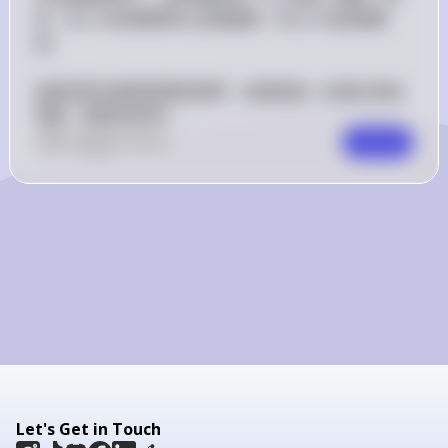
 f 
 |f| 
此，若 
 在某個區間上是連續的，則 
∣
∣
 也是連續
f
f
的。

如果你對這個證明還有疑問，或者想進一步探討其他
問題，隨時告訴我！
0
Like
0
Comment
Comment
Let's Get in Touch