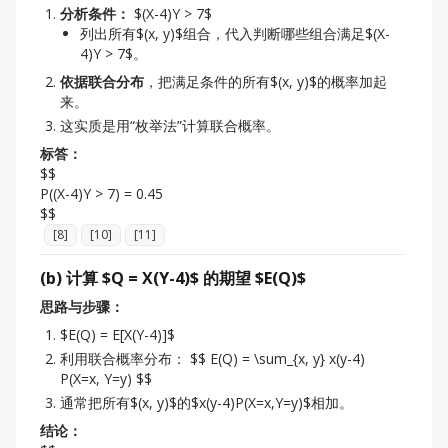
分析条件：
$(X-4)Y > 7$
列出所有$(x, y)$组合，代入判断哪些组合满足$(X-
4)Y > 7$。
依据联合分布
，把满足条件的所有$(x, y)$的概率加起
来。
这实质是用“枚举法”计算联合概率。
标答：
$$

P((X-4)Y > 7) = 0.45

[
8
]
[
10
]
[
11
]
(b) 计算 $Q = X(Y-4)$ 的期望 $E(Q)$
思路与步骤：
$E(Q) = E[X(Y-4)]$
利用联合概率分布： $$ E(Q) = \sum_{x, y} x(y-4)
P(X=x, Y=y) $$
通常把所有$(x, y)$的$x(y-4)P(X=x,Y=y)$相加。
结论：