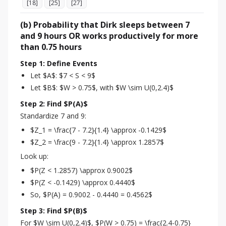
[
18
]
[
25
]
[
27
]
(b) Probability that Dirk sleeps between 7
and 9 hours OR works productively for more
than 0.75 hours
Step 1: Define Events
Let $A$: $7 < S < 9$
Let $B$: $W > 0.75$, with $W \sim U(0,2.4)$
Step 2: Find $P(A)$
Standardize 7 and 9:
$Z_1 = \frac{7 - 7.2}{1.4} \approx -0.1429$
$Z_2 = \frac{9 - 7.2}{1.4} \approx 1.2857$
Look up:
$P(Z < 1.2857) \approx 0.9002$
$P(Z < -0.1429) \approx 0.4440$
So, $P(A) = 0.9002 - 0.4440 = 0.4562$
Step 3: Find $P(B)$
For $W \sim U(0,2.4)$, $P(W > 0.75) = \frac{2.4-0.75}