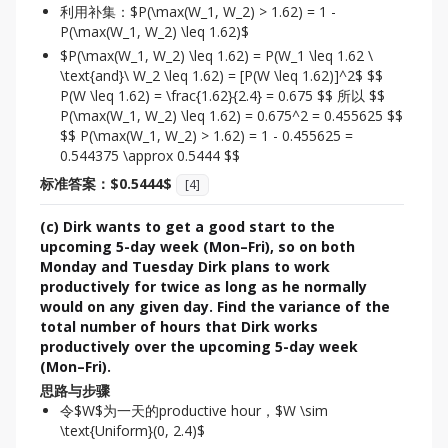
利用补集：$P(\max(W_1, W_2) > 1.62) = 1 -
P(\max(W_1, W_2) \leq 1.62)$
$P(\max(W_1, W_2) \leq 1.62) = P(W_1 \leq 1.62 \
\text{and}\ W_2 \leq 1.62) = [P(W \leq 1.62)]^2$ $$
P(W \leq 1.62) = \frac{1.62}{2.4} = 0.675 $$ 所以 $$
P(\max(W_1, W_2) \leq 1.62) = 0.675^2 = 0.455625 $$
$$ P(\max(W_1, W_2) > 1.62) = 1 - 0.455625 =
0.544375 \approx 0.5444 $$
标准答案：$0.5444$
[
4
]
(c) Dirk wants to get a good start to the
upcoming 5-day week (Mon–Fri), so on both
Monday and Tuesday Dirk plans to work
productively for twice as long as he normally
would on any given day. Find the variance of the
total number of hours that Dirk works
productively over the upcoming 5-day week
(Mon–Fri).
思路与步骤
令$W$为一天的productive hour，$W \sim
\text{Uniform}(0, 2.4)$