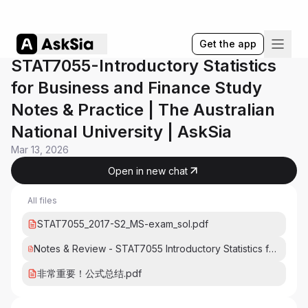
Get the app
STAT7055-Introductory Statistics
for Business and Finance Study
Notes & Practice | The Australian
National University | AskSia
Mar 13, 2026
Open in new chat
All files
STAT7055_2017-S2_MS-exam_sol.pdf
Notes & Review - STAT7055 Introductory Statistics for Busi
非常重要！公式总结.pdf