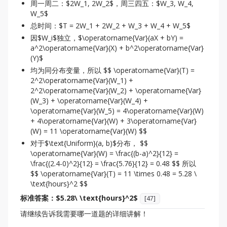
周一周二：$2W_1, 2W_2$，周三四五：$W_3, W_4,
W_5$
总时间：$T = 2W_1 + 2W_2 + W_3 + W_4 + W_5$
因$W_i$独立，$\operatorname{Var}(aX + bY) =
a^2\operatorname{Var}(X) + b^2\operatorname{Var}
(Y)$
均为同分布变量，所以 $$ \operatorname{Var}(T) =
2^2\operatorname{Var}(W_1) +
2^2\operatorname{Var}(W_2) + \operatorname{Var}
(W_3) + \operatorname{Var}(W_4) +
\operatorname{Var}(W_5) = 4\operatorname{Var}(W)
+ 4\operatorname{Var}(W) + 3\operatorname{Var}
(W) = 11 \operatorname{Var}(W) $$
对于$\text{Uniform}(a, b)$分布， $$
\operatorname{Var}(W) = \frac{(b-a)^2}{12} =
\frac{(2.4-0)^2}{12} = \frac{5.76}{12} = 0.48 $$ 所以
$$ \operatorname{Var}(T) = 11 \times 0.48 = 5.28 \
\text{hours}^2 $$
标准答案：$5.28\ \text{hours}^2$
[
47
]
请继续告诉我需要哪一道题的详细讲解！