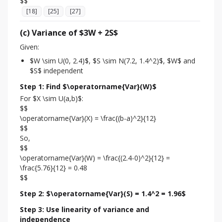
[
18
]
[
25
]
[
27
]
(c) Variance of $3W + 2S$
Given:
$W \sim U(0, 2.4)$, $S \sim N(7.2, 1.4^2)$, $W$ and
$S$ independent
Step 1: Find $\operatorname{Var}(W)$
For $X \sim U(a,b)$:

$$

\operatorname{Var}(X) = \frac{(b-a)^2}{12}

$$

So,

$$

\operatorname{Var}(W) = \frac{(2.4-0)^2}{12} = 
\frac{5.76}{12} = 0.48

$$
Step 2: $\operatorname{Var}(S) = 1.4^2 = 1.96$
Step 3: Use linearity of variance and
independence