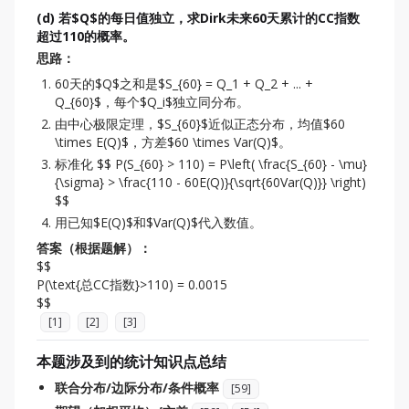
(d) 若$Q$的每日值独立，求Dirk未来60天累计的CC指数
超过110的概率。
思路：
60天的$Q$之和是$S_{60} = Q_1 + Q_2 + ... +
Q_{60}$，每个$Q_i$独立同分布。
由中心极限定理，$S_{60}$近似正态分布，均值$60
\times E(Q)$，方差$60 \times Var(Q)$。
标准化 $$ P(S_{60} > 110) = P\left( \frac{S_{60} - \mu}
{\sigma} > \frac{110 - 60E(Q)}{\sqrt{60Var(Q)}} \right)
$$
用已知$E(Q)$和$Var(Q)$代入数值。
答案（根据题解）：
$$

P(\text{总CC指数}>110) = 0.0015

[
1
]
[
2
]
[
3
]
本题涉及到的统计知识点总结
联合分布/边际分布/条件概率
[
59
]