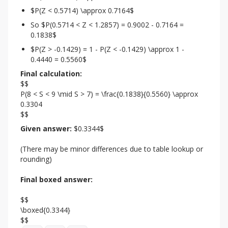
$P(Z < 0.5714) \approx 0.7164$
So $P(0.5714 < Z < 1.2857) = 0.9002 - 0.7164 = 
0.1838$
$P(Z > -0.1429) = 1 - P(Z < -0.1429) \approx 1 - 
0.4440 = 0.5560$
Final calculation:
$$

P(8 < S < 9 \mid S > 7) = \frac{0.1838}{0.5560} \approx 
0.3304

$$
Given answer:
 $0.3344$
(There may be minor differences due to table lookup or 
rounding)
Final boxed answer:
$$

\boxed{0.3344}
