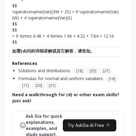
$$

\operatorname{Var}(3W + 2S) = 9 \operatorname{Var}
(W) + 4 \operatorname{Var}(S)

$$

$$

= 9 \times 0.48 + 4 \times 1.96 = 4.32 + 7.84 = 12.16

$$
如需(d)问的详细讲解或其它解答，请告知。
References
Solutions and distributions:
[
18
]
[
25
]
[
27
]
Formulas for normal and uniform variables:
[
16
]
[
17
]
[
20
]
[
21
]
Need a walkthrough for (d) or other exam skills? 
Just ask!
Ask Sia for quick
explanations,
Try AskSia AI Free
examples, and
study support.