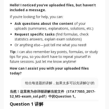
Hello! I noticed you’ve uploaded files, but haven’t 
included a message.
If you’re looking for help, you can:
Ask questions about the content
of your
uploads (summaries, explanations, solutions, etc.)
Request specific tasks
(find formulas, check
statistics answers, explain exam solutions)
Or anything else—just tell me what you need!
Tip:
 I can also remember key points, formulas, or study 
tips for you, so you don’t have to repeat yourself in 
future sessions. Just let me know anytime!
How can I assist you with your uploaded files 
today?
给出每道题的讲解，如果太多可以先讲解Q1的
当然！这里将为你详细讲解当前文件（STAT7055_2017-
S2_MS-exam_sol.pdf）中的Question 1。
Question 1 讲解