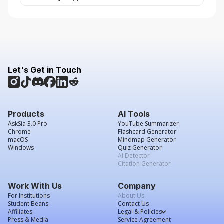
Let's Get in Touch
Products
AI Tools
AskSia 3.0 Pro
YouTube Summarizer
Chrome
Flashcard Generator
macOS
Mindmap Generator
Windows
Quiz Generator
AI Detector
Citation Generator
Work With Us
Company
For Institutions
About Us
Student Beans
Contact Us
Affiliates
Legal & Policies
Press & Media
Service Agreement