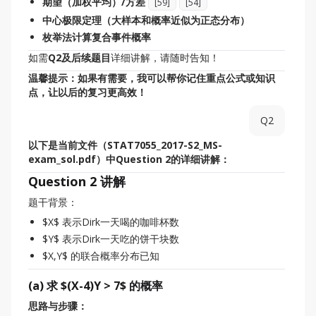
期望（加权平均）/方差
[
59
]
[
54
]
中心极限定理（大样本和概率近似为正态分布）
枚举法计算复合事件概率
如需
Q2及后续题目
详细讲解，请随时告知！
温馨提示：如果有需要，我可以帮你记住重点公式或知识
点，让以后的复习更高效！
Q2
以下是当前文件（STAT7055_2017-S2_MS-
exam_sol.pdf）中Question 2的详细讲解：
Question 2 讲解
题干背景：
$X$ 表示Dirk一天喝的咖啡杯数
$Y$ 表示Dirk一天吃的饼干块数
$X,Y$ 的联合概率分布已知
(a) 求 $(X-4)Y > 7$ 的概率
思路与步骤：