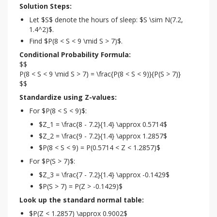
Solution Steps:
Let $S$ denote the hours of sleep: $S \sim N(7.2,
1.4^2)$.
Find $P(8 < S < 9 \mid S > 7)$.
Conditional Probability Formula:
$$

P(8 < S < 9 \mid S > 7) = \frac{P(8 < S < 9)}{P(S > 7)}

$$
Standardize using Z-values:
For $P(8 < S < 9)$:
$Z_1 = \frac{8 - 7.2}{1.4} \approx 0.5714$
$Z_2 = \frac{9 - 7.2}{1.4} \approx 1.2857$
$P(8 < S < 9) = P(0.5714 < Z < 1.2857)$
For $P(S > 7)$:
$Z_3 = \frac{7 - 7.2}{1.4} \approx -0.1429$
$P(S > 7) = P(Z > -0.1429)$
Look up the standard normal table:
$P(Z < 1.2857) \approx 0.9002$