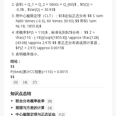
设$S = Q_1 + Q_2 + \ldots + Q_{60}$，$E(Q) =
-0.3$，$Var(Q) = 30.93$
用中心极限定理（CLT）：$S$近似正态分布 $$ S \sim
N(60 \times (-0.3), 60 \times 30.93) $$ 即$S \sim
N(-18, 1855.8)$
求概率$P(S > 110)$，标准化到$Z$分布： $$ Z =
\frac{110 - (-18)}{\sqrt{1855.8}} \approx \frac{128}
{43.08} \approx 2.970 $$ 查正态分布表或用计算器，
$P(Z > 2.97) \approx 0.0015$
表明概率很小。
结论：
$$

P(\text{累计CC指数}>110) = 0.0015

[
3
]
[
4
]
[
7
]
知识点总结
联合分布概率枚举
[
8
]
期望与方差的计算
[
4
]
中心极限定理与正态近似
[
12
]