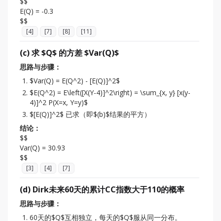
$$

E(Q) = -0.3

[
4
]
[
7
]
[
8
]
[
11
]
(c) 求 $Q$ 的方差 $Var(Q)$
思路与步骤：
$Var(Q) = E(Q^2) - [E(Q)]^2$
$E(Q^2) = E\left([X(Y-4)]^2\right) = \sum_{x, y} [x(y-
4)]^2 P(X=x, Y=y)$
$[E(Q)]^2$ 已求（即$(b)$结果的平方）
结论：
$$

Var(Q) = 30.93

[
3
]
[
4
]
[
7
]
(d) Dirk未来60天的累计CC指数大于110的概率
思路与步骤：
60天的$Q$互相独立，每天的$Q$服从同一分布。