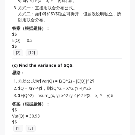
y} x(y-4) P(X = x, Y = y)$计算。
方式一：直接用联合分布公式。
方式二：如$X$和$Y$独立可拆开，但题没说明独立，所
以用联合分布。
答案（根据题解）：
$$

E(Q) = -0.3

[
2
]
[
12
]
(c) Find the variance of $Q$.
思路
：
方差公式为$Var(Q) = E(Q^2) - [E(Q)]^2$
$Q = X(Y-4)$，则$Q^2 = X^2 (Y-4)^2$
$E(Q^2) = \sum_{x, y} x^2 (y-4)^2 P(X = x, Y = y)$
答案（根据题解）：
$$

Var(Q) = 30.93

[
1
]
[
3
]