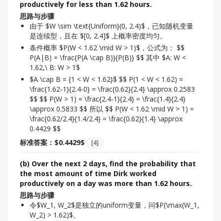
productively for less than 1.62 hours.
思路与步骤
由于 $W \sim \text{Uniform}(0, 2.4)$，已知随机变量
是连续型，且在 $[0, 2.4]$ 上概率密度均匀。
条件概率 $P(W < 1.62 \mid W > 1)$，公式为： $$
P(A|B) = \frac{P(A \cap B)}{P(B)} $$ 其中 $A: W <
1.62,\ B: W > 1$
$A \cap B = {1 < W < 1.62}$ $$ P(1 < W < 1.62) =
\frac{1.62-1}{2.4-0} = \frac{0.62}{2.4} \approx 0.2583
$$ $$ P(W > 1) = \frac{2.4-1}{2.4} = \frac{1.4}{2.4}
\approx 0.5833 $$ 所以 $$ P(W < 1.62 \mid W > 1) =
\frac{0.62/2.4}{1.4/2.4} = \frac{0.62}{1.4} \approx
0.4429 $$
标准答案：$0.4429$
[
4
]
(b) Over the next 2 days, find the probability that
the most amount of time Dirk worked
productively on a day was more than 1.62 hours.
思路与步骤
令$W_1, W_2$是独立的uniform变量，问$P(\max(W_1,
W_2) > 1.62)$。