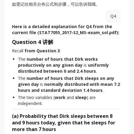
如需记住相关分布公式和步骤，可以告诉我哦。
Q4
Here is a detailed explanation for Q4 from the 
current file (STAT7055_2017-S2_MS-exam_sol.pdf):
Question 4 讲解
Recall 
from Question 3
:
The
number of hours that Dirk works
productively on any given day
is
uniformly
distributed between 0 and 2.4 hours
.
The
number of hours that Dirk sleeps on any
given day
is
normally distributed with mean 7.2
hours and standard deviation 1.4 hours
.
The two variables (
work
and
sleep
) are
independent.
(a) Probability that Dirk sleeps between 8
and 9 hours today, given that he sleeps for
more than 7 hours