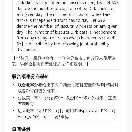
Dirk likes having coffee and biscuits everyday. Let $X$ 
denote the number of cups of coffee Dirk drinks on 
any given day. The number of cups of coffee Dirk 
drinks is independent from day to day. Let $Y$ 
denote the number of biscuits Dirk eats on any given 
day. The number of biscuits Dirk eats is independent 
from day to day. The relationship between $X$ and 
$Y$ is described by the following joint probability 
distribution:
【**注意：原题中会有一个联合分布表，但片段未显示该
表。讲解会根据典型处理方法详细说明。】
联合概率分布基础
联合概率分布
给出了两个离散型随机变量$X$和$Y$同时
取各种可能值的概率。
要找某一事件（比如$X = a$且$Y = b$）的概率，直接
查表即可。
边际概率（如$P(X = x)$）可用$\displaystyle P(X = x) =
\sum_y P(X = x, Y = y)$求得。
每问讲解