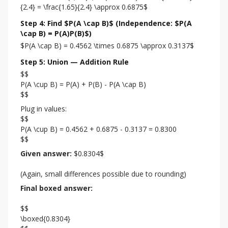
{2.4} = \frac{1.65}{2.4} \approx 0.6875$
Step 4: Find $P(A \cap B)$
(Independence: $P(A
\cap B) = P(A)P(B)$)
$P(A \cap B) = 0.4562 \times 0.6875 \approx 0.3137$
Step 5: Union — Addition Rule
$$

P(A \cup B) = P(A) + P(B) - P(A \cap B)

$$
Plug in values:

$$

P(A \cup B) = 0.4562 + 0.6875 - 0.3137 = 0.8300

$$
Given answer:
 $0.8304$
(Again, small differences possible due to rounding)
Final boxed answer:
$$

\boxed{0.8304}
