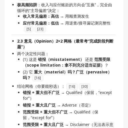
极高频陷阱
：收入与应付账款的方向会“互换”，完全由
循环的“主导偏差”决定：
收入常见偏差：高估
→ 用顺查测发生
应付常见偏差：低估
→ 用逆查/搜寻漏记测完整性
[
5
]
[
23
]
2.3 意见（Opinion）2×2 网格（最常考“完成阶段判断
题”）
两个决定性问题：
(1) 这是
错报（misstatement）
还是
范围受限
（scope limitation：拿不到充分适当证据）
？
(2) 它
重大（material）吗？广泛（pervasive）
吗？
[
16
]
结论网格（你要能秒选）：
[
16
]
[
30
]
错报 + 重大但不广泛
→ Qualified（保留，“except
for”）
错报 + 重大且广泛
→ Adverse（否定）
范围受限 + 重大但不广泛
→ Qualified（保
留，“except for”）
范围受限 + 重大且广泛
→ Disclaimer（无法表示意