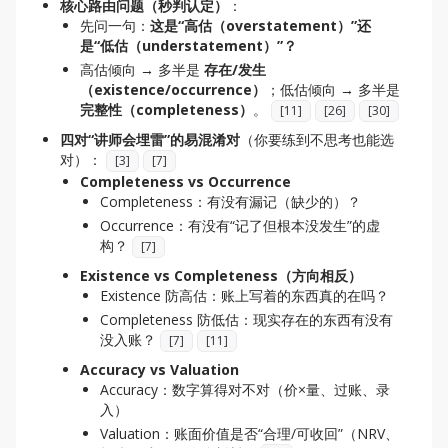
核心路由问题（秒判认定）
：
先问一句：
这是“高估（overstatement）”还
是“低估（understatement）”？
高估倾向 → 多半是
存在/发生
（existence/occurrence）
；低估倾向 → 多半是
完整性（completeness）
。
[
11
]
[
26
]
[
30
]
四对“讲师会埋雷”的易混淆对
（你要练到不思考也能选
对）：
[
3
]
[
7
]
Completeness vs Occurrence
Completeness：有没有漏记（缺少的）？
Occurrence：有没有“记了但根本没发生”的虚
构？
[
7
]
Existence vs Completeness（方向相反）
Existence 防高估：账上写着的东西真的在吗？
Completeness 防低估：现实存在的东西有没有
没入账？
[
7
]
[
11
]
Accuracy vs Valuation
Accuracy：数字算得对不对（价×量、过账、录
入）
Valuation：账面价值是否“合理/可收回”（NRV、