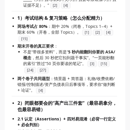
证据不足）。”
[
2
]
[
4
]
1）考试结构 & 复习策略（怎么分配精力）
两场考试占 80%
：期中 20%（闭卷，Topics 1–4）+
期末 60%（开卷，全部 Topics）。
[
1
]
[
2
]
[
4
]
[
15
]
期末开卷的真正要求
：
不是“带很多资料”，而是“
5 秒内能翻到你要的 ASA/
概念
，然后 30 秒把它扣到题干事实”。“一页能秒翻
的索引”胜过“50 页你要读的笔记”。
[
3
]
[
15
]
[
24
]
[
27
]
两个卷子共同题型
：情景题 + 简答题：礼物/收费依赖/
错报/控制描述/资产负债表日后事项等，要求你“做判断
+ 论证”。
[
4
]
2）闭眼都要会的“高产出三件套”（最容易拿分，
也最容易错）
2.1 认定（Assertions）+ 四对易混淆（必背一行定义
+ 必会判别）