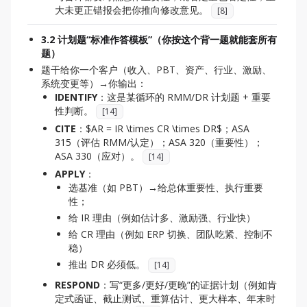
大未更正错报会把你推向修改意见。
[
8
]
3.2 计划题“标准作答模板”（你按这个背一题就能套所有
题）
题干给你一个客户（收入、PBT、资产、行业、激励、
系统变更等）→你输出：
IDENTIFY
：这是某循环的 RMM/DR 计划题 + 重要
性判断。
[
14
]
CITE
：$AR = IR \times CR \times DR$；ASA
315（评估 RMM/认定）；ASA 320（重要性）；
ASA 330（应对）。
[
14
]
APPLY
：
选基准（如 PBT）→给总体重要性、执行重要
性；
给 IR 理由（例如估计多、激励强、行业快）
给 CR 理由（例如 ERP 切换、团队吃紧、控制不
稳）
推出 DR 必须低。
[
14
]
RESPOND
：写“更多/更好/更晚”的证据计划（例如肯
定式函证、截止测试、重算估计、更大样本、年末时