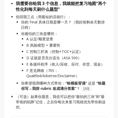
我需要你给我 3 个信息，我就能把复习地图“再个
性化到每天刷什么题型”
你回我三点（用最短的话就行）：
你的 Final 具体日期是哪一天？（我好按剩余天数排
日程）
你最怕的三块是哪些：
A 认定/顺查逆查
B 风险模型 + 重要性
C 控制三栏表（控制+TOC+认定）
D 证据是否充分适当（ASA 500）
E 各循环程序（收入/应收、应付、存货、现金）
F 意见网格（705：
Qualified/Adverse/Disclaimer）
你希望我用哪种方式带你：
“给模板背诵”
还是
“给题
你写→我按 rubric 改成满分答案”
？
[
30
]
（可选）如果你愿意，我也可以把你“最怕的三块”和“最
常错的陷阱”记住，之后你每次来复习我就优先带你刷这
些。