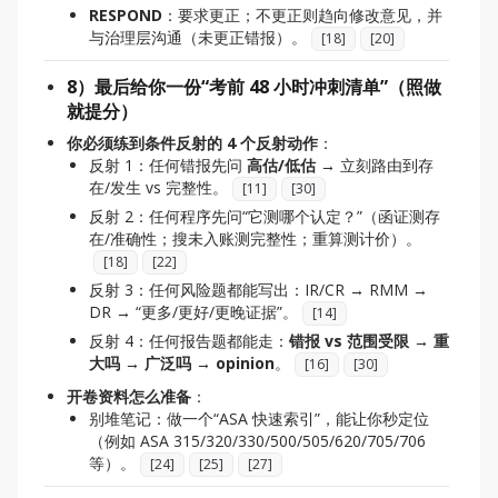
RESPOND
：要求更正；不更正则趋向修改意见，并
与治理层沟通（未更正错报）。
[
18
]
[
20
]
8）最后给你一份“考前 48 小时冲刺清单”（照做
就提分）
你必须练到条件反射的 4 个反射动作
：
反射 1：任何错报先问
高估/低估
→ 立刻路由到存
在/发生 vs 完整性。
[
11
]
[
30
]
反射 2：任何程序先问“它测哪个认定？”（函证测存
在/准确性；搜未入账测完整性；重算测计价）。
[
18
]
[
22
]
反射 3：任何风险题都能写出：IR/CR → RMM →
DR → “更多/更好/更晚证据”。
[
14
]
反射 4：任何报告题都能走：
错报 vs 范围受限 → 重
大吗 → 广泛吗 → opinion
。
[
16
]
[
30
]
开卷资料怎么准备
：
别堆笔记：做一个“ASA 快速索引”，能让你秒定位
（例如 ASA 315/320/330/500/505/620/705/706
等）。
[
24
]
[
25
]
[
27
]