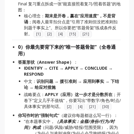
Final 复习重点拆成一张“能直接照着复习/照着答题”的地
图：
核心理念：
期末是开卷，赢在“应用速度”，不是背
诵
；阅卷人最常扣分点是“引用了准则但没把准则扣
到题干事实上”。所以你要把“答题骨架”练成条件反
射。
[
1
]
[
2
]
[
4
]
[
15
]
[
21
]
0）你最先要背下来的“唯一答题骨架”（全卷通
用）
答案形状（Answer Shape）
：
IDENTIFY → CITE → APPLY → CONCLUDE →
RESPOND
中文：
识别问题 → 援引准则 → 应用到事实 → 下结
论 → 给应对措施
战略要点：
APPLY（应用）这一步才是分数所在
；开
卷下“定义几乎不值钱”，你要写出“带数字/角色/时点/
具体事实”的那句话。
[
2
]
[
4
]
[
21
]
[
30
]
你写作时的“强制句式”
（建议你每题都这么写一行）：
“在本题事实中，
（具体事实：金额/身份/行为/时
间）构成
（问题/风险/威胁/错报/范围受限），因为
_____（为什么与准则冲突/为什么会导致错报/为什么