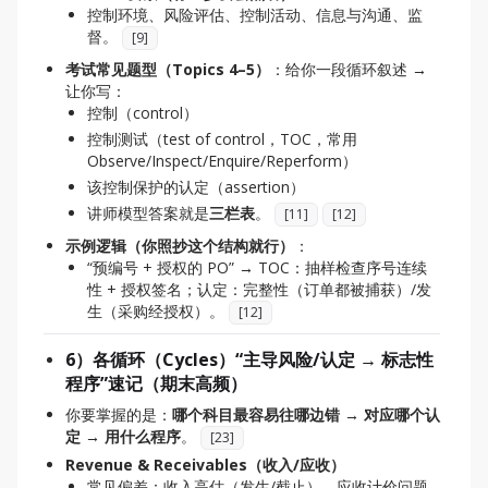
控制环境、风险评估、控制活动、信息与沟通、监
督。
[
9
]
考试常见题型（Topics 4–5）
：给你一段循环叙述 →
让你写：
控制（control）
控制测试（test of control，TOC，常用
Observe/Inspect/Enquire/Reperform）
该控制保护的认定（assertion）
讲师模型答案就是
三栏表
。
[
11
]
[
12
]
示例逻辑（你照抄这个结构就行）
：
“预编号 + 授权的 PO” → TOC：抽样检查序号连续
性 + 授权签名；认定：完整性（订单都被捕获）/发
生（采购经授权）。
[
12
]
6）各循环（Cycles）“主导风险/认定 → 标志性
程序”速记（期末高频）
你要掌握的是：
哪个科目最容易往哪边错 → 对应哪个认
定 → 用什么程序
。
[
23
]
Revenue & Receivables（收入/应收）
常见偏差：收入高估（发生/截止），应收计价问题