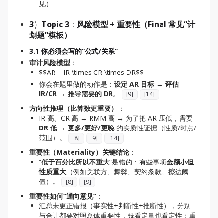
见）
3）Topic 3：风险模型 + 重要性（Final 常见“计
划题”模板）
3.1 你必须会写的“公式/关系”
审计风险模型
：
$$AR = IR \times CR \times DR$$
你会在题里做的动作是：
设定 AR 目标 → 评估
IR/CR → 推导需要的 DR
。
[
9
]
[
14
]
方向性推理（比算数更重要）
：
IR 高、CR 高 → RMM 高 → 为了把 AR 压低，需要
DR 低
→
更多/更好/更晚
的实质性证据（性质/时点/
范围）。
[
8
]
[
9
]
[
14
]
重要性（Materiality）关键结论
：
“
低于百分比所以不重大
”是错的：有些事项
金额小但
性质重大
（例如关联方、舞弊、契约条款、擦边阈
值）。
[
8
]
[
9
]
重要性如何“通向意见”
：
汇总未更正错报（事实性+判断性+推断性），分别
与合计都要对照总体重要性，既看定量也看定性；重