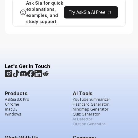
Ask Sia for quick
explanations,
Try AskSia AI Free
examples, and
study support.
Let's Get in Touch
Products
AI Tools
AskSia 3.0 Pro
YouTube Summarizer
Chrome
Flashcard Generator
macOS
Mindmap Generator
Windows
Quiz Generator
AI Detector
Citation Generator
Work With Us
Company