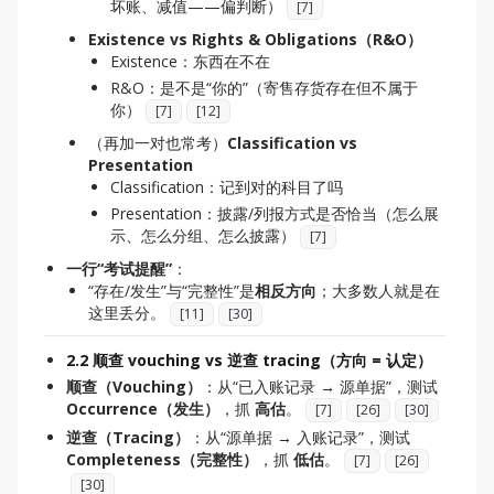
坏账、减值——偏判断）
[
7
]
Existence vs Rights & Obligations（R&O）
Existence：东西在不在
R&O：是不是“你的”（寄售存货存在但不属于
你）
[
7
]
[
12
]
（再加一对也常考）
Classification vs
Presentation
Classification：记到对的科目了吗
Presentation：披露/列报方式是否恰当（怎么展
示、怎么分组、怎么披露）
[
7
]
一行“考试提醒”
：
“存在/发生”与“完整性”是
相反方向
；大多数人就是在
这里丢分。
[
11
]
[
30
]
2.2 顺查 vouching vs 逆查 tracing（方向 = 认定）
顺查（Vouching）
：从“已入账记录 → 源单据”，测试
Occurrence（发生）
，抓
高估
。
[
7
]
[
26
]
[
30
]
逆查（Tracing）
：从“源单据 → 入账记录”，测试
Completeness（完整性）
，抓
低估
。
[
7
]
[
26
]
[
30
]