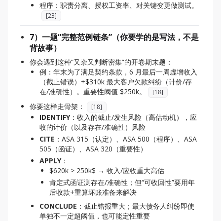
程序：职责分离、授权工资率、对关键变更做测试。
[
23
]
7）一题“完整范例链条”（你要学的是写法，不是
背故事）
你会遇到这种“又杂又判断密集”的开卷期末题：
例：年末为了满足契约条款，6 月最后一周虚增收入
（截止错误）+$310k 最大客户欠款纠纷（计价/存
在/准确性）。重要性阈值 $250k。
[
18
]
你要这样走骨架：
[
18
]
IDENTIFY
：收入的截止/发生风险（高估动机），应
收的计价（以及存在/准确性）风险
CITE
：ASA 315（认定）、ASA 500（程序）、ASA
505（函证）、ASA 320（重要性）
APPLY
：
$620k > 250k$ → 收入/应收重大高估
肯定式函证测存在/准确性；但“可收回性”要用年
后收款+重算坏账准备来解决
CONCLUDE
：截止错报重大；最大债务人纠纷即使
单独不一定超阈值，也可能定性重要