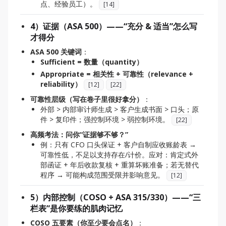
点、经验员工）。
[
14
]
4）证据（ASA 500）——“充分 & 适当”怎么写
才得分
ASA 500 关键词
：
Sufficient = 数量（quantity）
Appropriate = 相关性 + 可靠性（relevance +
reliability）
[
12
]
[
22
]
可靠性层级（写在卷子里很好拿分）
：
外部 > 内部审计师生成 > 客户生成书面 > 口头；原
件 > 复印件；强控制环境 > 弱控制环境。
[
22
]
高频考法：问你“证据够不够？”
例：只有 CFO 口头保证 + 客户自制应收账龄表 →
可靠性低，不足以支持存在/计价。应对：肯定式外
部函证 + 年后收款复核 + 重算坏账准备；若无替代
程序 → 可能构成范围受限并影响意见。
[
12
]
5）内部控制（COSO + ASA 315/330）——“三
栏表”是你要练的肌肉记忆
COSO 五要素（你至少要会点名）
：