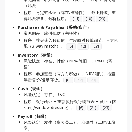
（坏账）
程序：肯定式函证（存在/准确性）、截止测试、重
算坏账准备、分析程序。
[
14
]
[
18
]
[
23
]
Purchases & Payables（采购/应付）
常见偏差：应付低估（完整性）
程序：搜寻未入账负债、供应商对账单调节、三方匹
配（3-way match）。
[
5
]
[
12
]
[
23
]
Inventory（存货）
风险认定：存在、计价（NRV/陈旧）、R&O（寄
售）
程序：参加监盘（两方向都做）、NRV 测试、检查
年后售价/慢动存货。
[
6
]
[
12
]
[
23
]
Cash（现金）
风险认定：存在、R&O
程序：银行函证 + 重新执行银行调节表 + 截止（防
kiting/window dressing）。
[
6
]
[
21
]
[
23
]
Payroll（薪酬）
风险认定：发生（幽灵员工）、准确性（工时/工资
率）