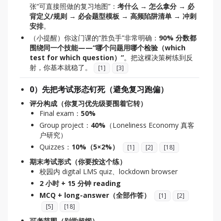
张“可直接照做的复习地图”：
考什么 → 怎么拿分 → 必
背定义/规则 → 必会题型模板 → 高频陷阱清单 → 冲刺
安排
。
（小提醒）你这门课的“胜负手”非常明确：
90% 分数都
围绕同一个技能——“哪个问题用哪个检验（which
test for which question）”
。把这棵决策树练到反
射，你基本就稳了。
[
1
]
[
3
]
0）先把考试形态钉死（避免复习跑偏）
评分构成（你复习优先级要围着它转）
Final exam：
50%
Group project：
40%
（Loneliness Economy 真客
户研究）
Quizzes：
10%（5×2%）
[
1
]
[
2
]
[
18
]
期末考试形式（你要按这个练）
校园内 digital LMS quiz、lockdown browser
2 小时 + 15 分钟 reading
MCQ + long-answer（全部作答）
[
1
]
[
2
]
[
5
]
[
18
]
可考范围（别学超纲）