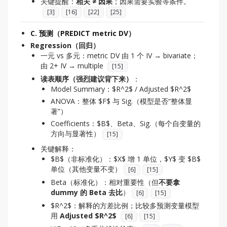
关键提醒：
相关 ≠ 因果
；因果需要实验等条件。
[
3
]
[
16
]
[
22
]
[
25
]
C. 预测（PREDICT metric DV）
Regression（回归）
一元 vs 多元：metric DV 由 1 个 IV → bivariate；
由 2+ IV → multiple
[
15
]
读表顺序（强烈建议背下来）
：
Model Summary：$R^2$ / Adjusted $R^2$
ANOVA：整体 $F$ 与 Sig.（模型是否“整体显
著”）
Coefficients：$B$、Beta、Sig.（每个自变量的
方向与显著性）
[
15
]
关键解释：
$B$（非标准化）：$X$ 增 1 单位，$Y$ 变 $B$
单位（其他变量不变）
[
6
]
[
15
]
Beta（标准化）：相对重要性（但
不要拿
dummy 的 Beta 去比
）
[
6
]
[
15
]
$R^2$：解释的方差比例；比较多预测变量模型
用
Adjusted $R^2$
[
6
]
[
15
]