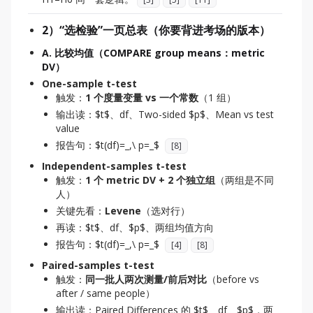
2）“选检验”一页总表（你要背进考场的版本）
A. 比较均值（COMPARE group means：metric
DV）
One-sample t-test
触发：
1 个度量变量 vs 一个常数
（1 组）
输出读：$t$、df、Two-sided $p$、Mean vs test
value
报告句：$t(df)=_,\ p=_$
[
8
]
Independent-samples t-test
触发：
1 个 metric DV + 2 个独立组
（两组是不同
人）
关键先看：
Levene
（选对行）
再读：$t$、df、$p$、两组均值方向
报告句：$t(df)=_,\ p=_$
[
4
]
[
8
]
Paired-samples t-test
触发：
同一批人两次测量/前后对比
（before vs
after / same people）
输出读：Paired Differences 的 $t$、df、$p$，两