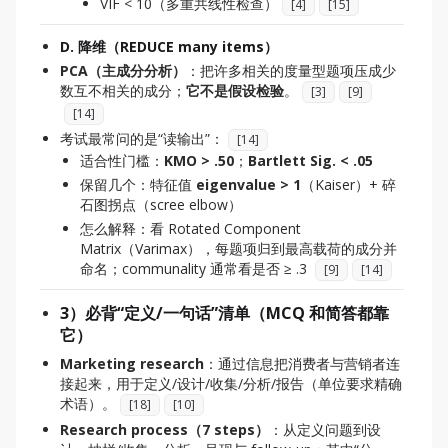
VIF < 10（多重共线性检查）
[
4
]
[
15
]
D. 降维（REDUCE many items）
PCA（主成分分析）
：把许多相关的度量型题项压成少
数互不相关的成分；
它不是假设检验
。
[
3
]
[
9
]
[
14
]
考试最常问的是“读输出”：
[
14
]
适合性门槛：
KMO > .50
；
Bartlett Sig. < .05
保留几个：特征值
eigenvalue > 1
（Kaiser）+ 碎
石图拐点（scree elbow）
怎么解释：看 Rotated Component
Matrix（Varimax），每题项归到最高载荷的成分并
命名；communality 通常看是否 ≥ .3
[
9
]
[
14
]
3）必背“定义/一句话”清单（MCQ 和简答都靠
它）
Marketing research
：通过信息把消费者与营销者连
接起来，用于定义/设计/收集/分析/报告（单位要求精确
术语）。
[
18
]
[
10
]
Research process（7 steps）
：从定义问题到设