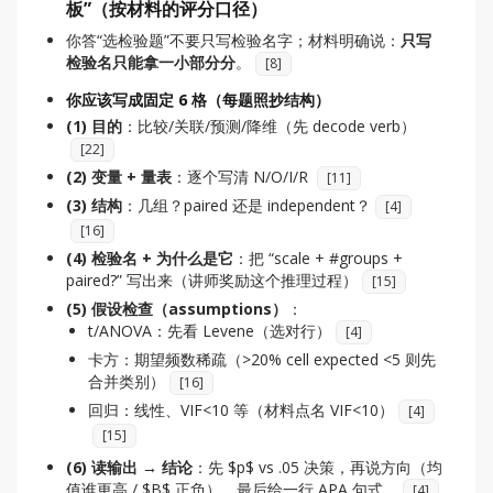
板”（按材料的评分口径）
你答“选检验题”不要只写检验名字；材料明确说：
只写
检验名只能拿一小部分分
。
[
8
]
你应该写成固定 6 格（每题照抄结构）
(1) 目的
：比较/关联/预测/降维（先 decode verb）
[
22
]
(2) 变量 + 量表
：逐个写清 N/O/I/R
[
11
]
(3) 结构
：几组？paired 还是 independent？
[
4
]
[
16
]
(4) 检验名 + 为什么是它
：把 “scale + #groups +
paired?” 写出来（讲师奖励这个推理过程）
[
15
]
(5) 假设检查（assumptions）
：
t/ANOVA：先看 Levene（选对行）
[
4
]
卡方：期望频数稀疏（>20% cell expected <5 则先
合并类别）
[
16
]
回归：线性、VIF<10 等（材料点名 VIF<10）
[
4
]
[
15
]
(6) 读输出 → 结论
：先 $p$ vs .05 决策，再说方向（均
值谁更高 / $B$ 正负）。最后给一行 APA 句式。
[
4
]