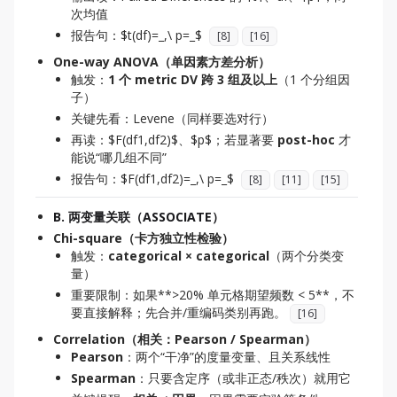
次均值
报告句：$t(df)=_,\ p=_$
[
8
]
[
16
]
One-way ANOVA（单因素方差分析）
触发：
1 个 metric DV 跨 3 组及以上
（1 个分组因
子）
关键先看：Levene（同样要选对行）
再读：$F(df1,df2)$、$p$；若显著要
post-hoc
才
能说“哪几组不同”
报告句：$F(df1,df2)=_,\ p=_$
[
8
]
[
11
]
[
15
]
B. 两变量关联（ASSOCIATE）
Chi-square（卡方独立性检验）
触发：
categorical × categorical
（两个分类变
量）
重要限制：如果**>20% 单元格期望频数 < 5**，不
要直接解释；先合并/重编码类别再跑。
[
16
]
Correlation（相关：Pearson / Spearman）
Pearson
：两个“干净”的度量变量、且关系线性
Spearman
：只要含定序（或非正态/秩次）就用它