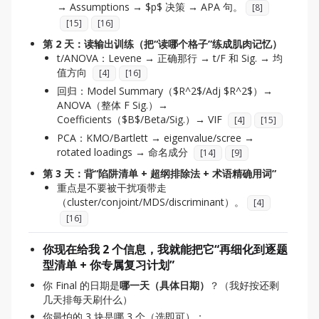
→ Assumptions → $p$ 决策 → APA 句。
[
8
]
[
15
]
[
16
]
第 2 天：读输出训练（把“读哪个格子”练成肌肉记忆）
t/ANOVA：Levene → 正确那行 → t/F 和 Sig. → 均
值方向
[
4
]
[
16
]
回归：Model Summary（$R^2$/Adj $R^2$）→
ANOVA（整体 F Sig.）→
Coefficients（$B$/Beta/Sig.）→ VIF
[
4
]
[
15
]
PCA：KMO/Bartlett → eigenvalue/scree →
rotated loadings → 命名成分
[
14
]
[
9
]
第 3 天：背“陷阱清单 + 超纲排除法 + 术语精确用词”
重点是不要被干扰项带走
（cluster/conjoint/MDS/discriminant）。
[
4
]
[
16
]
你现在给我 2 个信息，我就能把它“再细化到逐题
型清单 + 你专属复习计划”
你 Final 的日期是
哪一天（具体日期）
？（我好按还剩
几天排每天刷什么）
你最怕的 3 块是哪 3 个（选即可）：