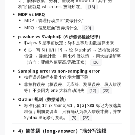
计、抽样/收集、分析、呈现与 follow-up；其中“分
析”阶段就是 which-test 技能所在。
[
18
]
MDP vs MRQ
MDP：管理行动层面“要做什么”
MRQ：信息层面“要弄清什么”
[
29
]
p-value vs $\alpha$（6 步假设检验纪律）
$\alpha$ 是事前设定；$p$ 是事后由数据算出来
6 步：写 $H_0/H_1$ → 设 $\alpha$ → 选检验并查
假设 → 跑统计量 → 用 $p$ 做决策 → 用大白话解释
（方向：哪组均值更高/系数正负）
[
26
]
Sampling error vs non-sampling error
抽样误差随样本量 $n$ 增大而下降
非抽样误差（框误差、无应答、测量误差、录入错误
等）不会因为 $n$ 大就自动消失
[
12
]
[
28
]
Outlier 规则（数据清洗）
标准化值 $z=(x-\bar x)/s$，
$|z|>3$
标记为候选离
群值；删前要调查，只有确认为录入错误才删，并在
Syntax 里记录可复现。
[
5
]
[
28
]
4）简答题（long-answer）“满分写法模