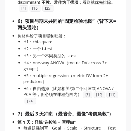
discriminant
不教、常作为干扰项
；看到就优先排除。
[
4
]
[
16
]
[
25
]
6）项目与期末共同的“固定检验地图”（背下来=
两头通吃）
你材料给了项目强制映射：
H1：chi-square
H2：一个 t-test
H3：另一个不同类型的 t-test
H4：one-way ANOVA（metric DV across 3+
groups）
H5：multiple regression（metric DV from 2+
predictors）
H6：自由选择（比如相关/第二个回归或 ANOVA /
PCA 等，但必须在课程范围内）
[
3
]
[
10
]
[
11
]
[
24
]
7）最后 3 天冲刺（最省命、最像“考前急救”）
第 1 天：只练“选检验 + 写理由”
每道题强制写：Goal → Scale → Structure → Test