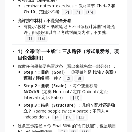
seminar notes + exercises + 教材章节
Ch 1–7 和
Ch 10
，范围外不考
[
2
]
[
5
]
[
18
]
允许携带材料：不是完全开卷
有提示“教材 + 纸质笔记 + 不可编程计算器”可能允
许，但你必须以自己考试封面页为准，不要赌。
[
1
]
[
18
]
1）全课“唯一主线”：三步路径（考试最爱考、项
目也强制用）
你做任何题都要先写这条（写出来就先拿一部分分）：
Step 1：目的（Goal）
：你要做的是
比较 / 关联 /
预测 / 降维
哪一种？
[
2
]
[
8
]
Step 2：量表（Scale）
：每个变量标清
N/O/I/R
（定类 Nominal / 定序 Ordinal / 定距
Interval / 定比 Ratio）。
[
11
]
Step 3：结构（Structure）
：几组？
配对还是独
立？
（same people twice = paired；不同人 =
independent）
[
4
]
[
16
]
[
22
]
这条三步路径 = 你 Final 50% 的“命门技能”，也是项目
H1–H6 同一套逻辑。
[
3
]
[
5
]
[
11
]