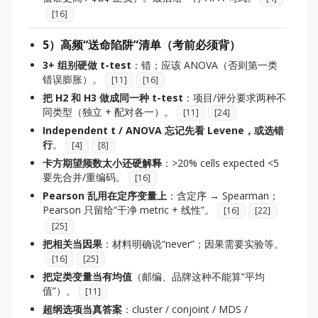
[
16
]
5）高频“送命陷阱”清单（考前必须背）
3+ 组别硬做 t-test
：错；应该 ANOVA（否则第一类
错误膨胀）。
[
11
]
[
16
]
把 H2 和 H3 做成同一种 t-test
：项目/评分要求两种不
同类型（独立 + 配对各一）。
[
11
]
[
24
]
Independent t / ANOVA 忘记先看 Levene，或选错
行
。
[
4
]
[
8
]
卡方期望频数太小还硬解释
：>20% cells expected <5
要先合并/重编码。
[
16
]
Pearson 乱用在定序变量上
：含定序 → Spearman；
Pearson 只留给“干净 metric + 线性”。
[
16
]
[
22
]
[
25
]
把相关当因果
：材料明确说“never”；因果需要实验等。
[
16
]
[
25
]
把定类变量当有均值
（邮编、品牌这种不能算“平均
值”）。
[
11
]
超纲选项当真答案
：cluster / conjoint / MDS /