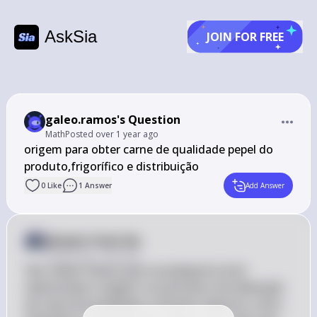
AskSia
JOIN FOR FREE
galeo.ramos's Question
Math
Posted
over 1 year ago
origem para obter carne de qualidade pepel do 
produto,frigorífico e distribuição
0
Like
1
Answer
Add Answer
Answer from Sia
Posted
over 1 year ago
Olá, Galeo! Parece que sua pergunta está 
relacionada à origem e ao processo de obtenção 
de carne de qualidade, incluindo aspectos como 