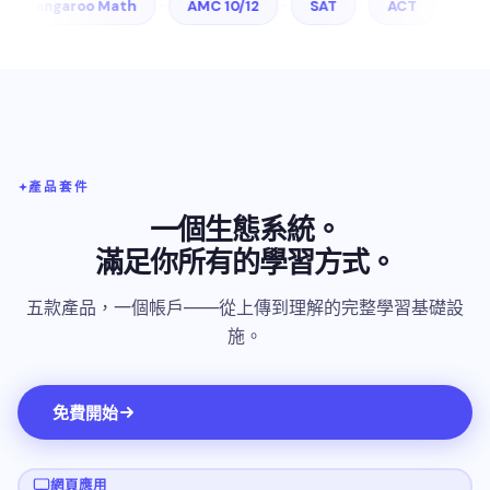
·
·
·
·
o 物理
Kangaroo Math
AMC 10/12
SAT
ACT
產品套件
一個生態系統。
滿足你所有的學習方式。
五款產品，一個帳戶——從上傳到理解的完整學習基礎設
施。
免費開始
網頁應用