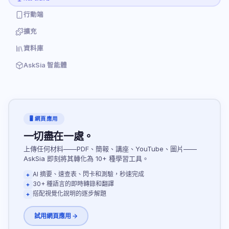
行動端
擴充
資料庫
AskSia 智能體
🖥 網頁應用
一切盡在一處。
上傳任何材料——PDF、簡報、講座、YouTube、圖片——
AskSia 即刻將其轉化為 10+ 種學習工具。
AI 摘要、速查表、閃卡和測驗，秒速完成
30+ 種語言的即時轉錄和翻譯
搭配視覺化說明的逐步解題
試用網頁應用 →