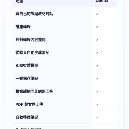
功能
AskSia
Chat
與自己的課程教材對話
✓
✗
講座轉錄
✓
✗
針對轉錄內容提問
✓
✗
從錄音自動生成筆記
✓
✗
即時智慧標籤
✓
✗
一鍵儲存筆記
✓
✗
根據課綱而非網路回答
✓
✗
PDF 與文件上傳
✓
有限
自動整理筆記
✓
✗