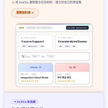
用 AskSia 重新整合任何材料，建立你自己的學習集
瀏覽資料庫 →
asksia.ai/library
14,232 materials
📖
STUDY PICKS
🎯
SCORE GOALS
Course Support
Standardized Exams
ANU
Melbourne
+200
SAT
TOEFL
GRE
🔍
Try "SAT" or "수능"
Calculus II
수능 국어
ENGLISH · USYD
한국어 · 연세대
Integration Cheat Sheet
국어 핵심 정리
★★★★★ 4.9 · 2.1k
★★★★★ 4.8 · 1.4k
✦ AskSia 智能體