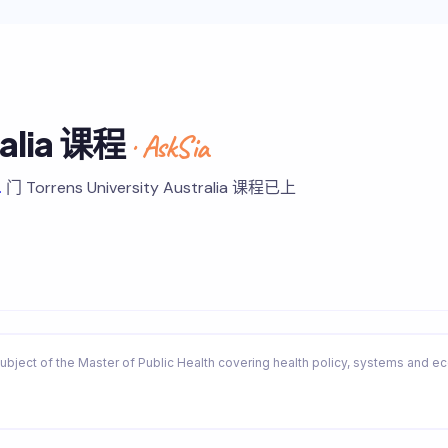
ralia 课程
· AskSia
1
门 Torrens University Australia 课程已上
ubject of the Master of Public Health covering health policy, systems and 