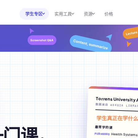
学生专区
实用工具
资源
价格
实用工具
大学与课程分析
资源
速查表生成器
课程资料库
博客
效率工具包
澳大利亚专区
帮助中心
AI 计算器
美国专区
2026 白皮书
考试备考
作业解答器
新闻
考试资料库
转录与翻译
SAT 备考
Torrens University A
AI摘要器
数据来自 ASKSIA LIBRAR
AP 备考
AI导师
学生真正在学什么
一门课，
最常学的课
PUBH6003
Health Systems