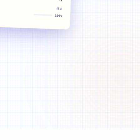
占比
100%