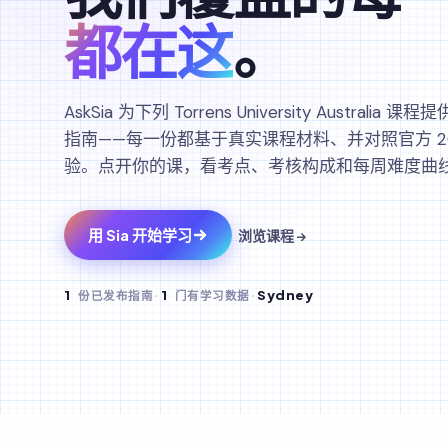
都在这
。
AskSia 为下列 Torrens University Australi
指南——每一份都基于真实课程材料、并对照官方 2026 
验。点开你的课，看考点、考核构成和每周难度曲
用 Sia 开始学习
浏览课程 →
1
份已发布指南
·
1
门有学习数据
·
Sydney