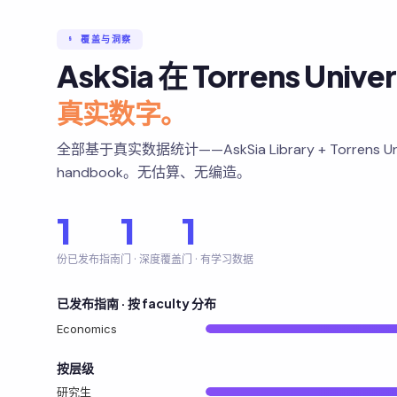
§ 覆盖与洞察
AskSia 在 Torrens Univ
真实数字。
全部基于真实数据统计——AskSia Library + Torrens Unive
handbook。无估算、无编造。
1
1
1
份已发布指南
门 · 深度覆盖
门 · 有学习数据
已发布指南 · 按 faculty 分布
Economics
按层级
研究生