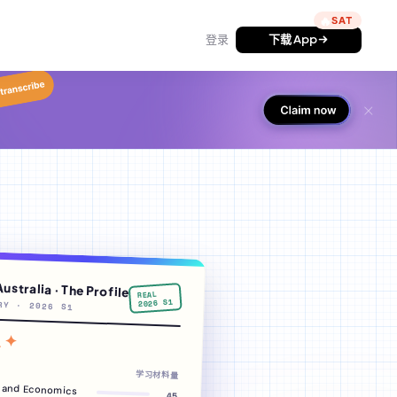
🔥
登录
下载 App
ustralia · The Profile
REAL
Y · 2026 S1
2026 S1
 ✦
学习材料量
 and Economics
45