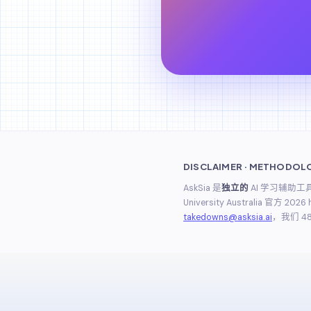
DISCLAIMER · METHODOL
AskSia 是
独立的
AI 学习辅助
University Australia 官方 20
takedowns@asksia.ai
，我们 4