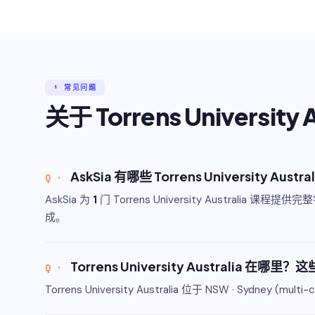
§ 常见问题
关于 Torrens University A
AskSia 有哪些 Torrens University Au
AskSia 为
1
门 Torrens University Australi
成。
Torrens University Australia 
Torrens University Australia 位于 NSW · Sydney (m