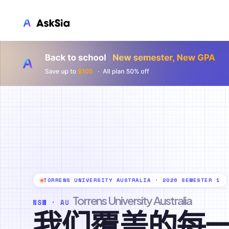
LMS 集成
Canvas
Blackboard
Brightspace
Moodle
Everytime
Echo360
TORRENS UNIVERSITY AUSTRALIA · 2026 SEMESTER 1
CyberCampus
Torrens University Australia
NSW · AU
我们覆盖的每