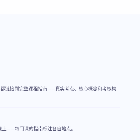
nomics）。每一门都链接到完整课程指南——真实考点、核心概念和考核构
线上——每门课的指南标注各自地点。