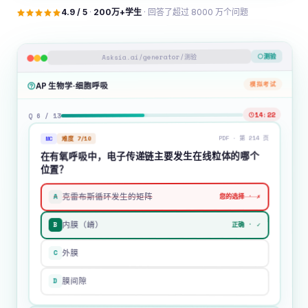
4.9 / 5
·
200万+学生
· 回答了超过 8000 万个问题
测验
Asksia.ai/generator/测验
模拟考试
AP 生物学·细胞呼吸
14:22
Q 6 / 13
PDF · 第 214 页
难度 7/10
MC
在有氧呼吸中，电子传递链主要发生在线粒体的哪个
位置？
A
您的选择 · ✗
克雷布斯循环发生的矩阵
B
正确 · ✓
内膜（嵴）
C
外膜
D
膜间隙