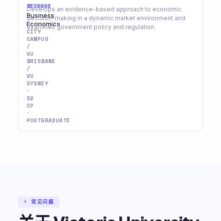
BEO6600
Develops an evidence-based approach to economic
Business
decision-making in a dynamic market environment and
Economics
examines government policy and regulation.
CITY
CAMPUS
/
VU
BRISBANE
/
VU
SYDNEY
·
12
CP
·
POSTGRADUATE
§ 常见问题