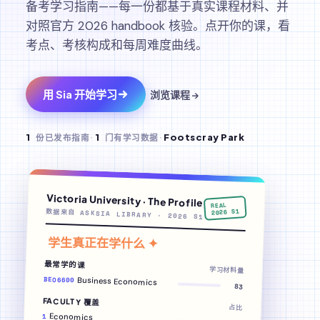
备考学习指南——每一份都基于真实课程材料、并
对照官方 2026 handbook 核验。点开你的课，看
考点、考核构成和每周难度曲线。
用 Sia 开始学习
浏览课程 →
1
份已发布指南
·
1
门有学习数据
·
Footscray Park
Victoria University · The Profile
REAL
2026 S1
数据来自 ASKSIA LIBRARY · 2026 S1
学生真正在学什么 ✦
最常学的课
学习材料量
BEO6600
Business Economics
83
FACULTY 覆盖
占比
Economics
1