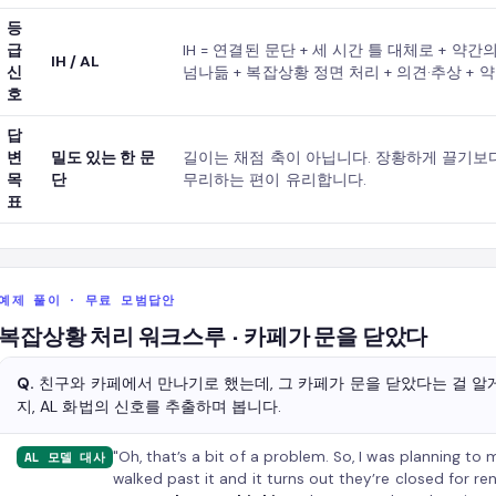
등
급
IH = 연결된 문단 + 세 시간 틀 대체로 + 약간
IH / AL
신
넘나듦 + 복잡상황 정면 처리 + 의견·추상 + 
호
답
변
밀도 있는 한 문
길이는 채점 축이 아닙니다. 장황하게 끌기보다 
목
단
무리하는 편이 유리합니다.
표
예제 풀이 · 무료 모범답안
복잡상황 처리 워크스루 · 카페가 문을 닫았다
Q.
친구와 카페에서 만나기로 했는데, 그 카페가 문을 닫았다는 걸 알게
지, AL 화법의 신호를 추출하며 봅니다.
"Oh, that’s a bit of a problem. So, I was planning to 
AL 모델 대사
walked past it and it turns out they’re closed for re