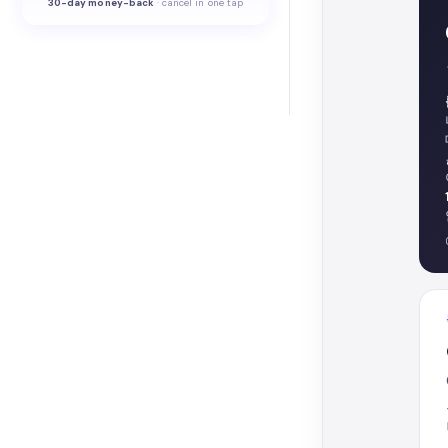
30-
day money-back
·
cancel in one tap