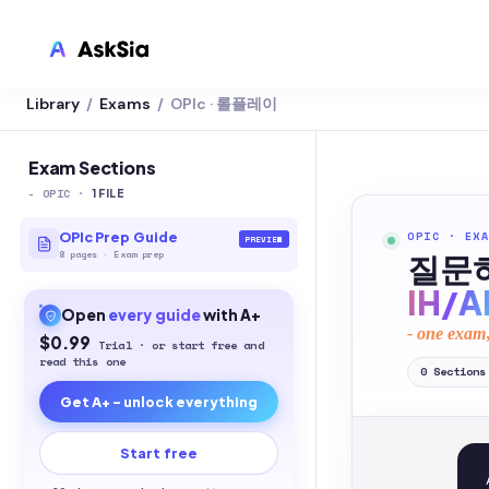
Library
Exams
OPIc · 롤플레이
/
/
LMS INTEGRATION
Canvas
Exam Sections
-
OPIC
·
Blackboard
1
FILE
Brightspace
OPIC
·
EXA
OPIc Prep Guide
PREVIEW
8
pages
·
Exam prep
질문하기
Moodle
IH/A
Open
every
guide
with A+
Everytime
- one exam,
$0.99
Trial · or start free and
Echo360
read this one
0
Sections
Get A+ - unlock everything
CyberCampus
Start free