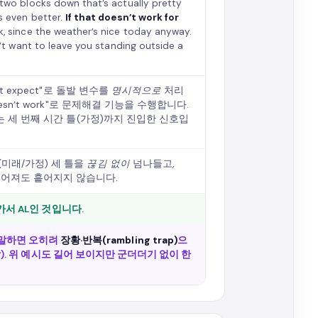
t two blocks down that’s actually pretty
as even better.
If that doesn’t work for
rk, since the weather’s nice today anyway.
dn’t want to leave you standing outside a
didn’t expect"로 돌발 변수를
명시적으로
처리
that doesn’t work"로 문제해결 기능을 수행합니다.
 could…"는 세 번째 시간 틀(가정)까지 진입한 신호입
ould(미래/가정) 세 틀을
끊김 없이
넘나들고,
표지로 길어져도 흩어지지 않습니다.
서 AL인 것입니다.
 말하면 오히려
장황·반복(rambling trap)
으
). 위 예시도 길어 보이지만 군더더기 없이 한